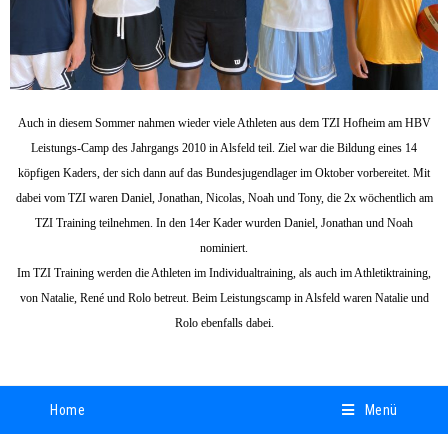
Auch in diesem Sommer nahmen wieder viele Athleten aus dem TZI Hofheim am HBV
Leistungs-Camp des Jahrgangs 2010 in Alsfeld teil. Ziel war die Bildung eines 14
köpfigen Kaders, der sich dann auf das Bundesjugendlager im Oktober vorbereitet. Mit
dabei vom TZI waren Daniel, Jonathan, Nicolas, Noah und Tony, die 2x wöchentlich am
TZI Training teilnehmen. In den 14er Kader wurden Daniel, Jonathan und Noah
nominiert.
Im TZI Training werden die Athleten im Individualtraining, als auch im Athletiktraining,
von Natalie, René und Rolo betreut. Beim Leistungscamp in Alsfeld waren Natalie und
Rolo ebenfalls dabei.
Home
Menü