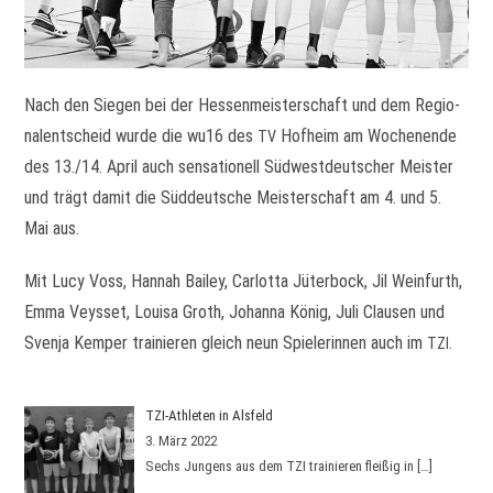
Nach den Sie­gen bei der Hes­sen­meis­ter­schaft und dem Regio­
nal­ent­scheid wurde die wu16 des
Hof­heim am Wochen­ende
TV
des 13./14. April auch sen­sa­tio­nell Süd­west­deut­scher Meis­ter
und trägt damit die Süd­deut­sche Meis­ter­schaft am 4. und 5.
Mai aus.
Mit Lucy Voss, Han­nah Bai­ley, Car­lotta Jüter­bock, Jil Wein­furth,
Emma Veys­set, Louisa Groth, Johanna König, Juli Clau­sen und
Svenja Kem­per trai­nie­ren gleich neun Spie­le­rin­nen auch im
.
TZI
TZI-Athleten in Alsfeld
3. März 2022
Sechs Jun­gens aus dem TZI trai­nie­ren flei­ßig in
[…]