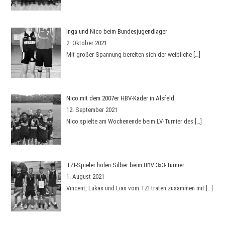
Inga und Nico beim Bundesjugendlager
2. Oktober 2021
Mit gro­ßer Span­nung berei­ten sich der weib­li­che
[…]
Nico mit dem 2007er HBV-Kader in Alsfeld
12. September 2021
Nico spielte am Wochen­ende beim LV-Tur­nier des
[…]
TZI-Spieler holen Silber beim
3x3-Turnier
HBV
1. August 2021
Vin­cent, Lukas und Lias vom TZI tra­ten zusam­men mit
[…]